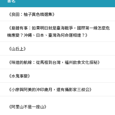
書名
《良田：柚子異色精選集》
《島鏈有事：如果明日就是臺海戰爭，國際第一線怎麼危
機應變？沖繩、日本、臺灣為何命運相連？》
《山丘上》
《味道的航線：從馬祖到台灣，福州飲食文化探秘》
《水鬼事變》
《小廖與阿美的沖印歲月，還有攝影家三叔公》
、
《阿里山不是一座山》