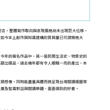
而言，整體寫作取向與表現風格尚未出現巨大位移，
，如今本土創作與知識建構的質與量已可謂規格大
，今年的報名作品中，其一是民間生活史、物質史的
專題出版品，過去幾年都有令人眼睛一亮的產出，本
文類想像，同時能盡量具體而微呈現台灣閱讀版圖等
是兼及智識對話與閱讀樂趣、面面俱到的好書。