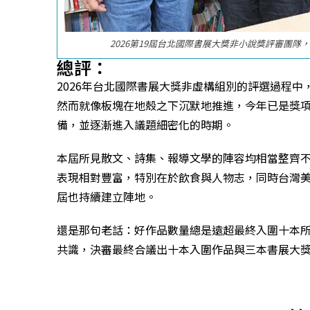
2026第19屆台北國際書展大獎非小說獎評審團
總評：
2026年台北國際書展大獎非虛構組別的評選過程
然而就像板塊在地殼之下沉默地推進，今年已是獎
備，並逐漸進入議題細密化的時期。
本屆所見散文、詩集、報導文學的陣容均相當整齊
表現相對豐富，特別在於飲食與人物志，同時台灣
屆也持續建立陣地。
還是那句老話：好作品數量總是遠超最終入圍十本
共識，決審最終合議出十本入圍作品與三本書展大