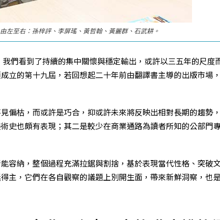
隊，由左至右：孫梓評、李屏瑤、黃哲翰、黃麗群、石武耕。
中，我們看到了持續的集中關懷與穩定輸出，或許以三五年的尺度
項成立的第十九屆，若回想起二十年前由翻譯書主導的出版市場
不見偏枯，而或許是巧合，抑或許未來將反映出相對長期的趨勢
美術史也頗有表現；其二是較少在商業通路為讀者所知的公部門
所能容納，整個過程充滿拉鋸與割捨，基於表現當代性格、突破
獎得主，它們在各自觀察的議題上別開生面，帶來新鮮洞察，也