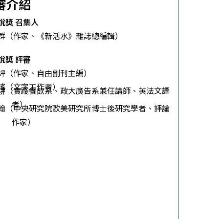
審介紹
說獎 召集人
群（作家、《新活水》雜誌總編輯）
說獎 評審
評（作家、自由副刊主編）
瑤（文字工作者）
耕（實踐餐飲系、政大廣告系兼任講師、英法文譯
者）
翰（中央研究院歐美研究所博士後研究學者、評論
作家）