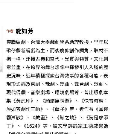
施如芳
作者
專職編劇，台灣大學戲劇學系助理教授。早年以
歌仔戲新編戲為主，而後廣伸創作觸角，取材不
拘一格，連接古典和當代，異質與特質，文化創
意並重，在跨界的舞台想像中揮發引人入勝的歷
史況味，近年積極探索台灣敘事的各種可能，表
現形式遍及京劇、豫劇、崑曲、舞台劇、歌劇、
現代偶戲、音樂劇場、環境劇場等，曾出版劇本
集《黃虎印》、《願結無情遊》、《快雪時晴：
施如芳劇作三齣》、《孽子》等，近作有《當迷
霧漸散》、《藏畫》、《鯨之嶋》、《阮是廖添
丁》、《1624》等，被文學評論家王德威譽為
「當代台灣戲曲的最佳詮釋者」。