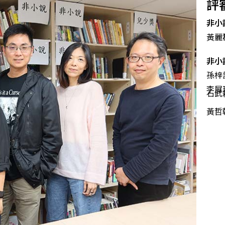
評
非小
黃麗
非小
孫梓
李屏
石武
黃哲