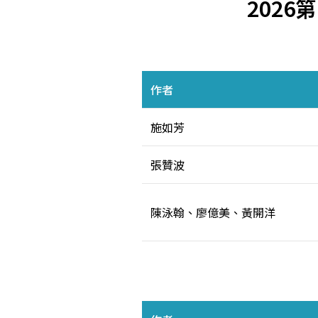
202
作者
施如芳
張贊波
陳泳翰、廖億美、黃開洋