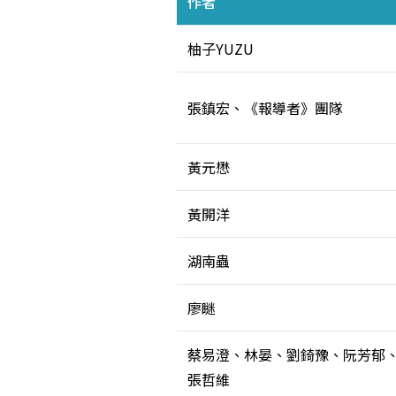
作者
柚子YUZU
張鎮宏、《報導者》團隊
黃元懋
黃開洋
湖南蟲
廖瞇
蔡易澄、林晏、劉錡豫、阮芳郁
張哲維