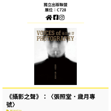
獨立出版聯盟
展位：C728
《攝影之聲》：〈張照堂．歲月專
號〉
藝術設計