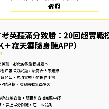
會考英聽滿分致勝：20回超實戰
K＋寂天雲隨身聽APP）
籍
考英聽，必做的致勝模擬題本！
籍作者陣容操刀試題，最符合大考趨勢
考英聽題型，累積實戰力的最佳用書
APP聽音檔，隨點隨聽無痛學習
專業錄製音檔 + 題目和音檔完整中譯
感，掌握得分關鍵，這一本就夠！