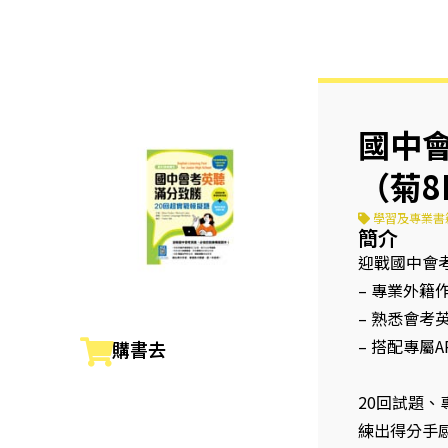
國中
（菊8
學習及專業書
簡介
迎戰國中會
– 專業外
– 熟悉會
– 搭配專屬
購書去
20回試題、
練出得分手