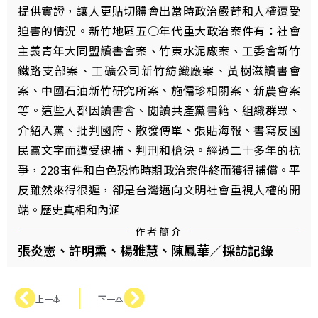
提供實證，讓人更貼切體會出當時政治嚴苛和人權遭受
迫害的情況。新竹地區五○年代重大政治案件有：社會
主義青年大同盟讀書會案、竹東水泥廠案、工委會新竹
鐵路支部案、工礦公司新竹紡織廠案、黃樹滋讀書會
案、中國石油新竹研究所案、施儒珍相關案、新農會案
等。這些人都因讀書會、閱讀共產黨書籍、組織群眾、
介紹入黨、批判國府、散發傳單、張貼海報、書寫反國
民黨文字而遭受逮捕、判刑和槍決。經過二十多年的抗
爭，228事件和白色恐怖時期政治案件終而獲得補償。平
反雖然來得很遲，卻是台灣邁向文明社會重視人權的開
端。歷史真相和內涵
作者簡介
張炎憲、許明熏、楊雅慧、陳鳳華／採訪記錄
上一本
下一本