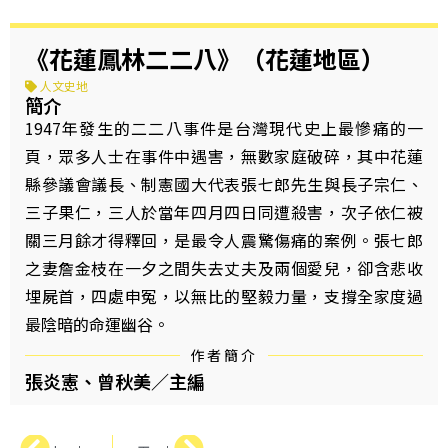
《花蓮鳳林二二八》（花蓮地區）
人文史地
簡介
1947年發生的二二八事件是台灣現代史上最慘痛的一
頁，眾多人士在事件中遇害，無數家庭破碎，其中花蓮
縣參議會議長、制憲國大代表張七郎先生與長子宗仁、
三子果仁，三人於當年四月四日同遭殺害，次子依仁被
關三月餘才得釋回，是最令人震驚傷痛的案例。張七郎
之妻詹金枝在一夕之間失去丈夫及兩個愛兒，卻含悲收
埋屍首，四處申冤，以無比的堅毅力量，支撐全家度過
最陰暗的命運幽谷。
作者簡介
張炎憲、曾秋美／主編