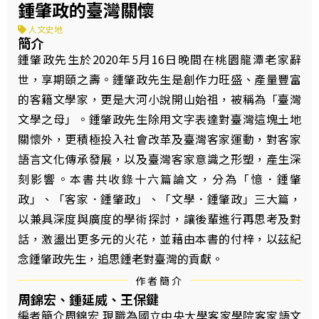
鍾肇政的臺灣關懷
人文史地
簡介
鍾肇政先生於2020年5月16日晚間在桃園龍潭老家辭
世，享期頤之壽。鍾肇政先生是創作力旺盛、產量豐富
的客籍文學家，更是大河小說開山始祖，被稱為「臺灣
文學之母」。鍾肇政先生除用文字表達對臺灣這塊土地
關懷外，更積極投入社會改革及臺灣客家運動，對客家
語言文化傳承發展，以及臺灣客家意識之形塑，產生深
刻影響。本書共收錄十六篇論文，分為「憶．鍾肇
政」、「客家．鍾肇政」、「文學．鍾肇政」三大篇，
以兼具深度與廣度的學術探討，讓後輩進行再思考及對
話，激盪出更多元的火花，並藉由本書的付梓，以茲紀
念鍾肇政先生，追思鍾老對臺灣的貢獻。
作者簡介
周錦宏、鍾延威、王保鍵
編者簡介周錦宏 現職為國立中央大學客家學院客家語文