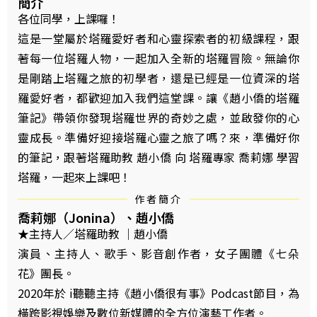
簡介
各位同學，上課囉！
這是一堂屬於塔羅愛好者和心靈探索者的初級課程，跟
著每一位塔羅人物，一起加入全新的塔羅冒險。無論你
是剛踏上塔羅之旅的初學者，還是已經是一位資深的塔
羅愛好者，都歡迎加入我們這堂課。讓《趙小僑的塔羅
筆記》帶領你發現塔羅世界的奇妙之處，並啟發你的心
靈成長。準備好迎接塔羅心靈之旅了嗎？來，準備好你
的筆記，跟著塔羅助教 趙小僑 向 塔羅專家 喬莉娜 學習
塔羅，一起來上課吧！
作者簡介
喬莉娜（Jonina）、趙小僑
★主持人／塔羅助教 ｜趙小僑
演員、主持人、歌手、影音創作者，女子團體《七朵
花》團長。
2020年於 i聽聽主持《趙小僑很有事》Podcast節目，為
橫跨影視娛樂及數位新媒體的全方位演藝工作者。