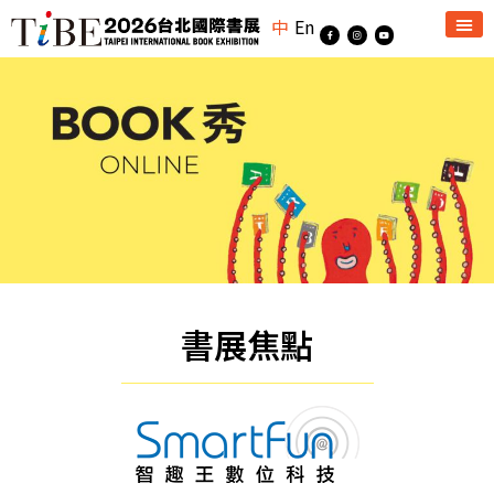
中
En
書展焦點