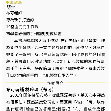
生活風格
簡介
布可老師
專為新手打造的
10堂圍兜兜手作課
初學者必備的手作圍兜兜教科書
本書收錄網路人氣手作家–布可老師，由「學習」作
為創作出發點，以十堂主題課發想的可愛作品，她親自
規劃了一系列，從出生到練習吃飯，陪伴成長的各個階
段，兼具實用及教育功能，以如此初心製成的20件設計
感手作圍兜兜，搭配簡單明嘹的全圖解教學，讓未曾製
作口水巾的新手們，也能輕鬆自學入門。
作者簡介
布可玩鋪 林玲玲（布可）
2001年開始接觸布藝，從此深深著迷。某天心中突然
有個想法，既然這麽愛玩布，而運用「布」「可」以作
些什麼呢?給自己的答案是:我要把「布」變成什麽都