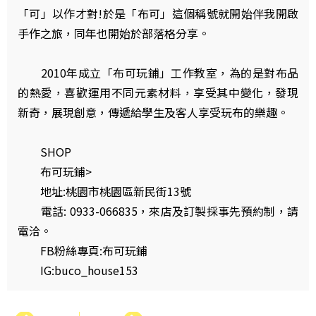
「可」以作才對!於是「布可」這個稱號就開始伴我開啟
手作之旅，同年也開始於部落格分享。
2010年成立「布可玩鋪」工作教室，為的是對布品
的熱愛，喜歡運用不同元素材料，享受其中變化，發現
新奇，展現創意，傳遞給學生及客人享受玩布的樂趣。
SHOP
布可玩鋪>
地址:桃園市桃園區新民街13號
電話: 0933-066835，來店及訂製採事先預約制，請
電洽。
FB粉絲專頁:布可玩鋪
IG:buco_house153