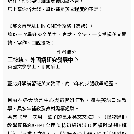
現在，你只要仔細並反覆閱讀本書，
馬上幫你省大錢、幫你補足英文程度的不足！
《英文自學ALL IN ONE全攻略【高級】》
讓你一次學好英文單字、會話、文法，一次掌握英文閱
讀、寫作、口說技巧！
作者簡介
王筱筑、 外國語研究發展中心
英國文學學士、新聞碩士。
臺北升學補習班英文教師，約15年的英語教學經歷。
目前在各大語言中心與補習班任教，擅長英語口訣教
學，具多年補教及教材編纂經驗。
著有《學一次用一輩子的萬用英文文法》、《怪物講師
教學團隊的GEPT全民英檢初級初試10回模擬試題+解
析》（不求人文化）、《英語不必太難，從生活出發就