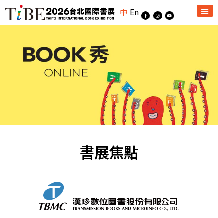
中
En
書展焦點