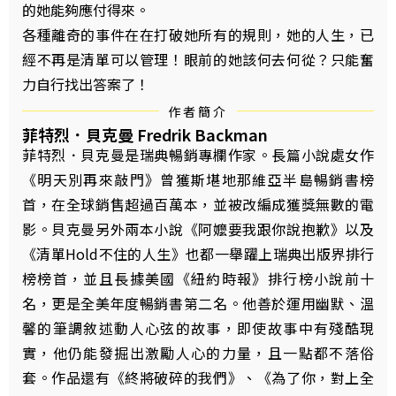
的她能夠應付得來。
各種離奇的事件在在打破她所有的規則，她的人生，已
經不再是清單可以管理！眼前的她該何去何從？只能奮
力自行找出答案了！
作者簡介
菲特烈．貝克曼 Fredrik Backman
菲特烈．貝克曼是瑞典暢銷專欄作家。長篇小說處女作
《明天別再來敲門》曾獲斯堪地那維亞半島暢銷書榜
首，在全球銷售超過百萬本，並被改編成獲獎無數的電
影。貝克曼另外兩本小說《阿嬤要我跟你說抱歉》以及
《清單Hold不住的人生》也都一舉躍上瑞典出版界排行
榜榜首，並且長據美國《紐約時報》排行榜小說前十
名，更是全美年度暢銷書第二名。他善於運用幽默、溫
馨的筆調敘述動人心弦的故事，即使故事中有殘酷現
實，他仍能發掘出激勵人心的力量，且一點都不落俗
套。作品還有《終將破碎的我們》、《為了你，對上全