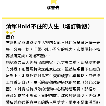
購書去
清單Hold不住的人生（增訂新版）
文學
簡介
布蕾瑪莉無法忍受生活裡的混亂。她用清單管理每一天
每一分每一秒。千萬不能小看它的威力，布蕾瑪莉不按
部就班完成，她絕不罷休。
她認真為家人經營溫馨的家，以丈夫為重，卻發現丈夫
有外遇！布蕾瑪莉決定離家出走，雖然這項目不在她的
清單上。她意外來到鳥不生蛋的破落小鎮博格，只好找
工作養活自己。生活的變動遠超過她的想像（與容忍範
圍），她竟成待拆除的活動中心臨時管理員。那裡有一
群愛足球的小鬼頭、盲眼的前足球教練酗酒女、經營披
薩店兼各式暢貨中心的路人甲等等，根本不是生活單純