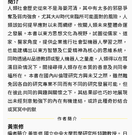
簡介
人類社會歷史從來不是海晏河清，其中有太多的邪惡爭
奪及弱肉強食，尤其大AI時代來臨所可能面對的風險，人
類該如何提早應對以未雨綢繆，攸關人類未來整體命運
之發展。本書以東方思想文化為視野，試圖從儒家、道
家、醫家角度，提供企業進行社會型機器人學習之際，
也能建構出以東方智慧及仁愛精神為核心的思維系統，
同時透過AI品德教師或聖人機器人之量產，人類得以在耳
濡目染情況下，間接尋得人類存在本質的善意及共同幸
福所在。 本書在國內AI倫理研究方興未艾之際，雖然難
免因各自的研究專業不同而有不同的研究發展可能，但
在彼此共同的興趣與關懷之下，其結果卻也巧妙地展現
出未經刻意勉強下的內在有機連結，或許此種奇妙結合
或冥冥中的默
作者簡介
黃崇修
編者簡介 黃崇修 國立中央大學哲學研究所特聘教授。 日