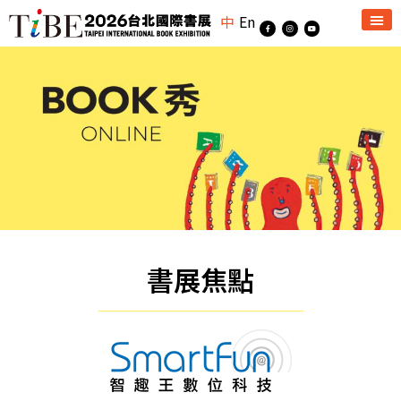
中
En
書展焦點