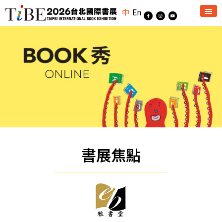
中
En
書展焦點