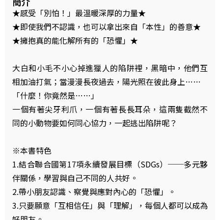
簡介
★感受「別怕！」最溫暖深厚的力量★
★即使我們不認識，也可以拿出來自「本性」的善意★
★擁抱真的能化解所有的「恐懼」★
大白和小毛不小心掉進獵人的陷阱裡，黑暗中，他們互
相加油打氣；當漫漫長夜過去，陽光照在彼此身上……
「什麼！你竟然是……」
一個有著尖牙利爪，一個有著長長耳朵，這兩隻截然不
同的小動物要如何同心協力，一起逃出陷阱呢？
※本書特色
1.結合聯合國第17項永續發展目標（SDGs）──多元夥
伴關係，學習與自己不同的人共好。
2.帶小朋友認識、察覺與應對內心的「恐懼」。
3.只要願意「互相信任」與「理解」，每個人都可以成為
好朋友。