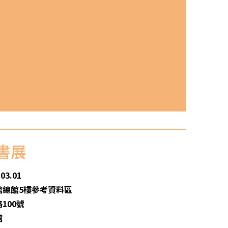
書展
03.01
館總館5樓參考資料區
100號
館