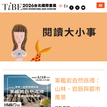
中
En
軍艦岩自然巡禮：
山林、岩脈與都市
風景