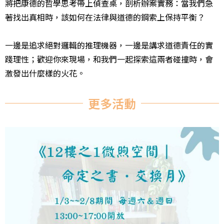
將把康德的哲學思考帶上偵查桌，剖析辦案實務：當我們急
著找出真相時，該如何在法律與道德的鋼索上保持平衡？
一邊是追求絕對邏輯的推理機器，一邊是講求道德責任的實
踐理性；歡迎你來現場，和我們一起探索這兩者碰撞時，會
激發出什麼樣的火花。
更多活動